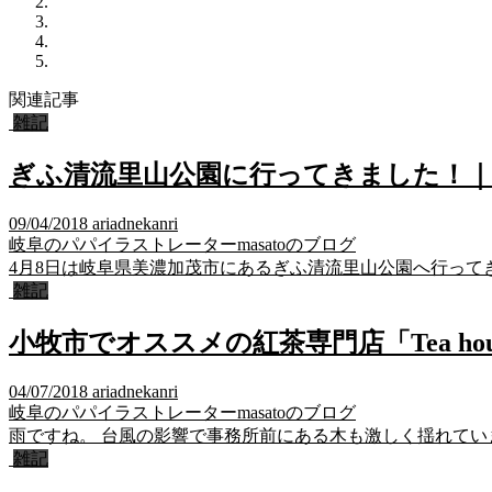
関連記事
雑記
ぎふ清流里山公園に行ってきました！
09/04/2018
ariadnekanri
岐阜のパパイラストレーターmasatoのブログ
4月8日は岐阜県美濃加茂市にあるぎふ清流里山公園へ行ってき
雑記
小牧市でオススメの紅茶専門店「Tea house
04/07/2018
ariadnekanri
岐阜のパパイラストレーターmasatoのブログ
雨ですね。 台風の影響で事務所前にある木も激しく揺れてい
雑記