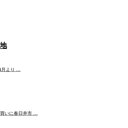
地
月より …
買いに春日井市 …