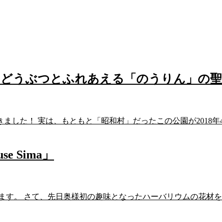
｜どうぶつとふれあえる「のうりん」の聖
ました！ 実は、もともと「昭和村」だったこの公園が2018年4
 Sima」
ます。 さて、先日奥様初の趣味となったハーバリウムの花材を